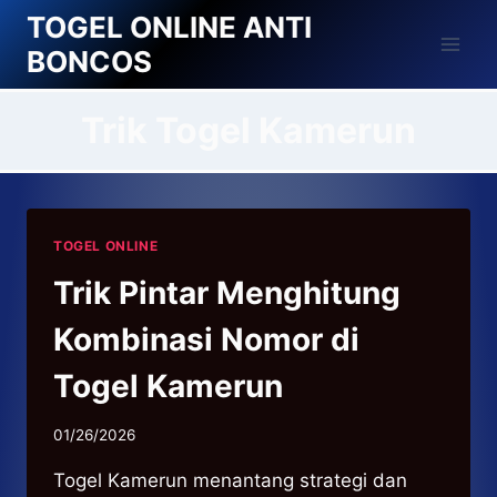
Skip
TOGEL ONLINE ANTI
to
BONCOS
content
Trik Togel Kamerun
TOGEL ONLINE
Trik Pintar Menghitung
Kombinasi Nomor di
Togel Kamerun
01/26/2026
Togel Kamerun menantang strategi dan