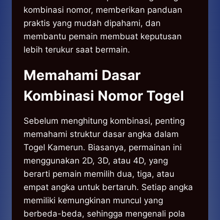
kombinasi nomor, memberikan panduan
praktis yang mudah dipahami, dan
membantu pemain membuat keputusan
lebih terukur saat bermain.
Memahami Dasar
Kombinasi Nomor Togel
Sebelum menghitung kombinasi, penting
memahami struktur dasar angka dalam
Togel Kamerun. Biasanya, permainan ini
menggunakan 2D, 3D, atau 4D, yang
berarti pemain memilih dua, tiga, atau
empat angka untuk bertaruh. Setiap angka
memiliki kemungkinan muncul yang
berbeda-beda, sehingga mengenali pola