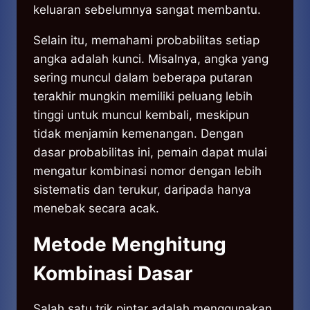
keluaran sebelumnya sangat membantu.
Selain itu, memahami probabilitas setiap
angka adalah kunci. Misalnya, angka yang
sering muncul dalam beberapa putaran
terakhir mungkin memiliki peluang lebih
tinggi untuk muncul kembali, meskipun
tidak menjamin kemenangan. Dengan
dasar probabilitas ini, pemain dapat mulai
mengatur kombinasi nomor dengan lebih
sistematis dan terukur, daripada hanya
menebak secara acak.
Metode Menghitung
Kombinasi Dasar
Salah satu trik pintar adalah menggunakan