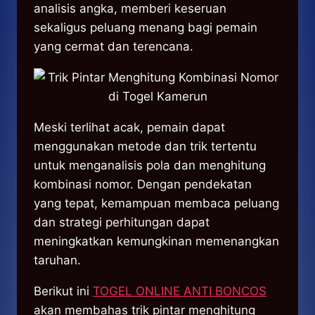
analisis angka, memberi keseruan
sekaligus peluang menang bagi pemain
yang cermat dan terencana.
Meski terlihat acak, pemain dapat
menggunakan metode dan trik tertentu
untuk menganalisis pola dan menghitung
kombinasi nomor. Dengan pendekatan
yang tepat, kemampuan membaca peluang
dan strategi perhitungan dapat
meningkatkan kemungkinan memenangkan
taruhan.
Berikut ini
TOGEL ONLINE ANTI BONCOS
akan membahas trik pintar menghitung