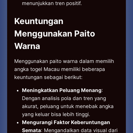
menunjukkan tren positif.
Keuntungan
Menggunakan Paito
Warna
Menggunakan paito warna dalam memilih
angka togel Macau memiliki beberapa
keuntungan sebagai berikut:
Meningkatkan Peluang Menang
:
Dengan analisis pola dan tren yang
akurat, peluang untuk menebak angka
yang keluar bisa lebih tinggi.
Mengurangi Faktor Keberuntungan
Semata
: Mengandalkan data visual dari