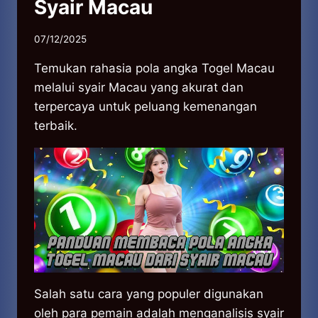
Syair Macau
07/12/2025
Temukan rahasia pola angka Togel Macau
melalui syair Macau yang akurat dan
terpercaya untuk peluang kemenangan
terbaik.
Salah satu cara yang populer digunakan
oleh para pemain adalah menganalisis syair