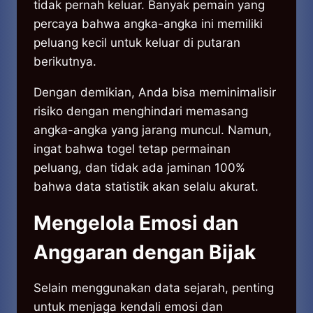
tidak pernah keluar. Banyak pemain yang
percaya bahwa angka-angka ini memiliki
peluang kecil untuk keluar di putaran
berikutnya.
Dengan demikian, Anda bisa meminimalisir
risiko dengan menghindari memasang
angka-angka yang jarang muncul. Namun,
ingat bahwa togel tetap permainan
peluang, dan tidak ada jaminan 100%
bahwa data statistik akan selalu akurat.
Mengelola Emosi dan
Anggaran dengan Bijak
Selain menggunakan data sejarah, penting
untuk menjaga kendali emosi dan