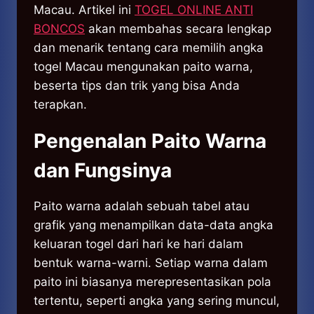
Macau. Artikel ini
TOGEL ONLINE ANTI
BONCOS
akan membahas secara lengkap
dan menarik tentang cara memilih angka
togel Macau mengunakan paito warna,
beserta tips dan trik yang bisa Anda
terapkan.
Pengenalan Paito Warna
dan Fungsinya
Paito warna adalah sebuah tabel atau
grafik yang menampilkan data-data angka
keluaran togel dari hari ke hari dalam
bentuk warna-warni. Setiap warna dalam
paito ini biasanya merepresentasikan pola
tertentu, seperti angka yang sering muncul,