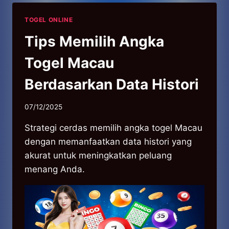
TOGEL ONLINE
Tips Memilih Angka
Togel Macau
Berdasarkan Data Histori
07/12/2025
Strategi cerdas memilih angka togel Macau
dengan memanfaatkan data histori yang
akurat untuk meningkatkan peluang
menang Anda.