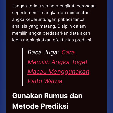
Jangan terlalu sering mengikuti perasaan,
seperti memilih angka dari mimpi atau
angka keberuntungan pribadi tanpa
analisis yang matang. Disiplin dalam
memilih angka berdasarkan data akan
lebih meningkatkan efektivitas prediksi.
Baca Juga:
Cara
Memilih Angka Togel
Macau Menggunakan
Paito Warna
Gunakan Rumus dan
Metode Prediksi