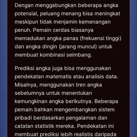
Dengan menggabungkan beberapa angka
potensial, peluang menang bisa meningkat
meskipun tidak menjamin kemenangan
penuh. Pemain cerdas biasanya
memadukan angka panas (frekuensi tinggi)
dan angka dingin (jarang muncul) untuk
membuat kombinasi seimbang.
Prediksi angka juga bisa menggunakan
pendekatan matematis atau analisis data.
Misalnya, menggunakan tren angka
sebelumnya untuk menentukan
kemungkinan angka berikutnya. Beberapa
pemain bahkan mengembangkan sistem
pribadi berdasarkan pengalaman dan
catatan statistik mereka. Pendekatan ini
membuat prediksi lebih realistis daripada