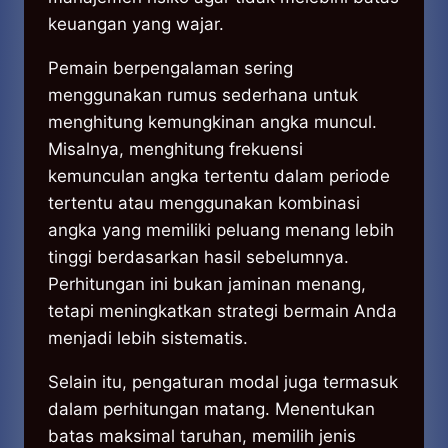
keuangan yang wajar.
Pemain berpengalaman sering
menggunakan rumus sederhana untuk
menghitung kemungkinan angka muncul.
Misalnya, menghitung frekuensi
kemunculan angka tertentu dalam periode
tertentu atau menggunakan kombinasi
angka yang memiliki peluang menang lebih
tinggi berdasarkan hasil sebelumnya.
Perhitungan ini bukan jaminan menang,
tetapi meningkatkan strategi bermain Anda
menjadi lebih sistematis.
Selain itu, pengaturan modal juga termasuk
dalam perhitungan matang. Menentukan
batas maksimal taruhan, memilih jenis