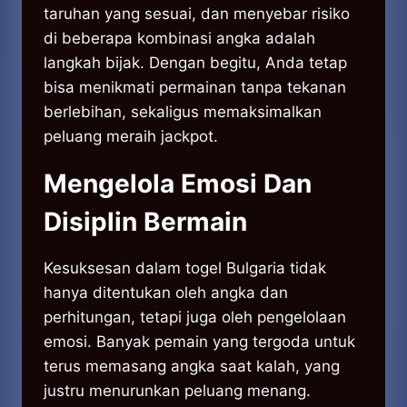
taruhan yang sesuai, dan menyebar risiko
di beberapa kombinasi angka adalah
langkah bijak. Dengan begitu, Anda tetap
bisa menikmati permainan tanpa tekanan
berlebihan, sekaligus memaksimalkan
peluang meraih jackpot.
Mengelola Emosi Dan
Disiplin Bermain
Kesuksesan dalam togel Bulgaria tidak
hanya ditentukan oleh angka dan
perhitungan, tetapi juga oleh pengelolaan
emosi. Banyak pemain yang tergoda untuk
terus memasang angka saat kalah, yang
justru menurunkan peluang menang.