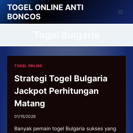
Skip
TOGEL ONLINE ANTI
to
BONCOS
content
Togel Bulgaria
TOGEL ONLINE
Strategi Togel Bulgaria
Jackpot Perhitungan
Matang
01/15/2026
Banyak pemain togel Bulgaria sukses yang