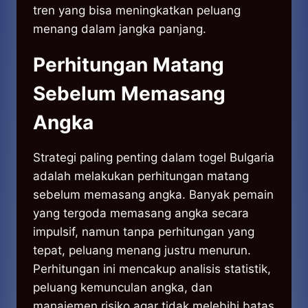
tren yang bisa meningkatkan peluang
menang dalam jangka panjang.
Perhitungan Matang
Sebelum Memasang
Angka
Strategi paling penting dalam togel Bulgaria
adalah melakukan perhitungan matang
sebelum memasang angka. Banyak pemain
yang tergoda memasang angka secara
impulsif, namun tanpa perhitungan yang
tepat, peluang menang justru menurun.
Perhitungan ini mencakup analisis statistik,
peluang kemunculan angka, dan
manajemen risiko agar tidak melebihi batas