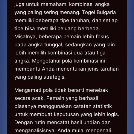
juga untuk memahami kombinasi angka
yang paling sering menang. Togel Bulgaria
memiliki beberapa tipe taruhan, dan setiap
tipe bisa memiliki peluang berbeda.
Misalnya, beberapa pemain lebih fokus
pada angka tunggal, sedangkan yang lain
lebih memilih kombinasi dua atau tiga
angka. Mengetahui pola kombinasi ini
membantu Anda menentukan jenis taruhan
yang paling strategis.
Mengamati pola tidak berarti menebak
secara acak. Pemain yang berhasil
biasanya menggunakan catatan statistik
untuk membuat keputusan yang lebih logis.
Dengan rutin mencatat hasil undian dan
menganalisisnya, Anda mulai mengenali