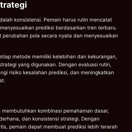
trategi
lah konsistensi. Pemain harus rutin mencatat
 menyesuaikan prediksi berdasarkan tren terbaru.
at perubahan pola secara nyata dan menyesuaikan
 Setiap metode memiliki kelebihan dan kekurangan,
trategi yang digunakan. Dengan evaluasi rutin,
i risiko kesalahan prediksi, dan meningkatkan
at.
ls membutuhkan kombinasi pemahaman dasar,
derhana, dan konsistensi strategi. Dengan
atis, pemain dapat membuat prediksi lebih terarah