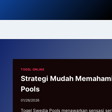
Skip
to
content
TOGEL ONLINE
Strategi Mudah Memahami 
Pools
01/26/2026
Togel Swedia Pools menawarkan sensasi se