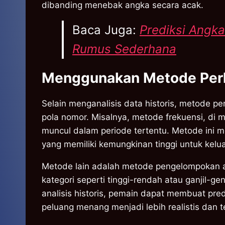
dibanding menebak angka secara acak.
Baca Juga:
Prediksi Angk
Rumus Sederhana
Menggunakan Metode Per
Selain menganalisis data historis, metode 
pola nomor. Misalnya, metode frekuensi, di 
muncul dalam periode tertentu. Metode ini
yang memiliki kemungkinan tinggi untuk kelua
Metode lain adalah metode pengelompokan 
kategori seperti tinggi-rendah atau ganjil
analisis historis, pemain dapat membuat pred
peluang menang menjadi lebih realistis dan t