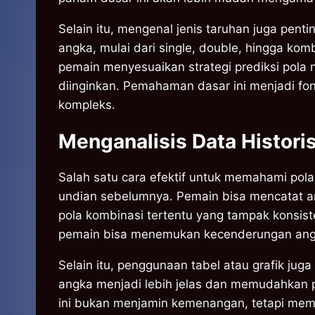
Selain itu, mengenal jenis taruhan juga penti
angka, mulai dari single, double, hingga kom
pemain menyesuaikan strategi prediksi pola
diinginkan. Pemahaman dasar ini menjadi fon
kompleks.
Menganalisis Data Histori
Salah satu cara efektif untuk memahami pol
undian sebelumnya. Pemain bisa mencatat an
pola kombinasi tertentu yang tampak konsist
pemain bisa menemukan kecenderungan angk
Selain itu, penggunaan tabel atau grafik jug
angka menjadi lebih jelas dan memudahkan p
ini bukan menjamin kemenangan, tetapi membe