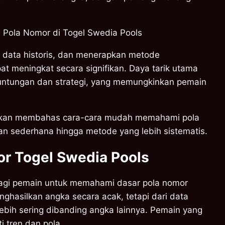
data historis, dan menerapkan metode
t meningkat secara signifikan. Daya tarik utama
runtungan dan strategi, yang memungkinkan pemain
kan membahas cara-cara mudah memahami pola
an sederhana hingga metode yang lebih sistematis.
r Togel Swedia Pools
bagi pemain untuk memahami dasar pola nomor
ghasilkan angka secara acak, tetapi dari data
ebih sering dibanding angka lainnya. Pemain yang
 tren dan pola.