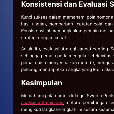
Konsistensi dan Evaluasi S
Kunci sukses dalam memahami pola nomor ada
hasil undian, memperbarui catatan pola, dan
Konsistensi ini memungkinkan pemain melih
strategi dengan cepat.
Selain itu, evaluasi strategi sangat penting.
sehingga pemain perlu mengukur efektivitas s
pemain bisa menyesuaikan metode, mengurang
peluang mendapatkan angka yang lebih akur
Kesimpulan
Memahami pola nomor di Togel Swedia Poo
analisis data historis
, metode perhitungan se
mengikuti langkah-langkah ini secara sistem