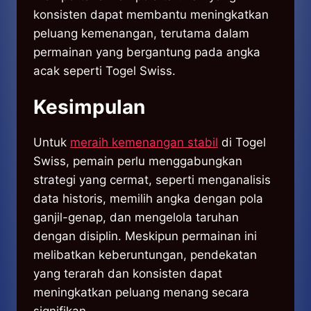
konsisten dapat membantu meningkatkan
peluang kemenangan, terutama dalam
permainan yang bergantung pada angka
acak seperti Togel Swiss.
Kesimpulan
Untuk
meraih kemenangan stabil
di Togel
Swiss, pemain perlu menggabungkan
strategi yang cermat, seperti menganalisis
data historis, memilih angka dengan pola
ganjil-genap, dan mengelola taruhan
dengan disiplin. Meskipun permainan ini
melibatkan keberuntungan, pendekatan
yang terarah dan konsisten dapat
meningkatkan peluang menang secara