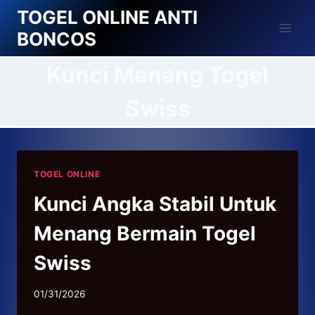
Skip
TOGEL ONLINE ANTI
to
BONCOS
content
Kunci Menang Togel
Swiss
TOGEL ONLINE
Kunci Angka Stabil Untuk
Menang Bermain Togel
Swiss
01/31/2026