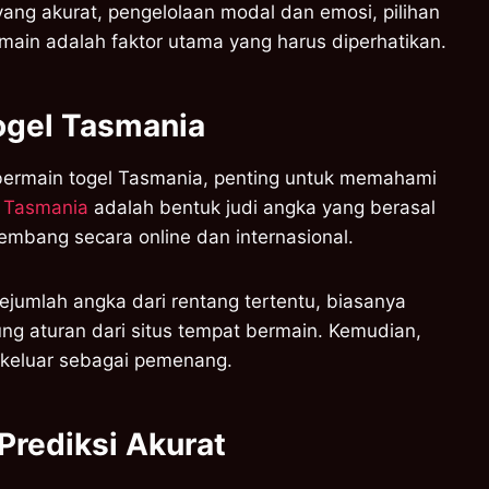
ang akurat, pengelolaan modal dan emosi, pilihan
rmain adalah faktor utama yang harus diperhatikan.
gel Tasmania
ermain togel Tasmania, penting untuk memahami
 Tasmania
adalah bentuk judi angka yang berasal
kembang secara online dan internasional.
ejumlah angka dari rentang tertentu, biasanya
ung aturan dari situs tempat bermain. Kemudian,
t keluar sebagai pemenang.
 Prediksi Akurat