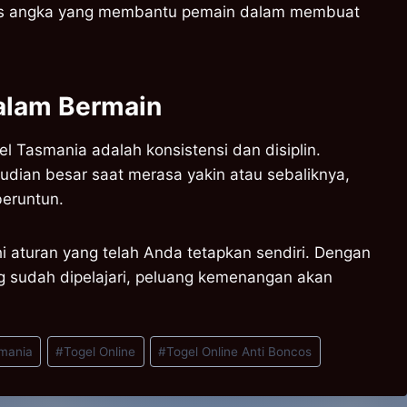
isis angka yang membantu pemain dalam membuat
Dalam Bermain
l Tasmania adalah konsistensi dan disiplin.
dian besar saat merasa yakin atau sebaliknya,
beruntun.
i aturan yang telah Anda tetapkan sendiri. Dengan
ang sudah dipelajari, peluang kemenangan akan
smania
#
Togel Online
#
Togel Online Anti Boncos