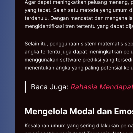
Agar dapat meningkatkan peluang menang, pe
yang tepat. Salah satu metode yang umum d
terdahulu. Dengan mencatat dan menganalisi
mengidentifikasi tren tertentu yang dapat dij
Selain itu, penggunaan sistem matematis seper
angka tertentu juga dapat meningkatkan pe
menggunakan software prediksi yang tersed
menentukan angka yang paling potensial kelu
Baca Juga:
Rahasia Mendapatk
Mengelola Modal dan Emos
Kesalahan umum yang sering dilakukan pem