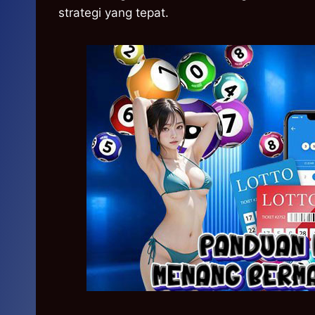
t
e
s
e
p
e
r
strategi yang tepat.
s
b
e
g
e
e
A
o
n
r
p
o
g
a
p
k
e
m
r