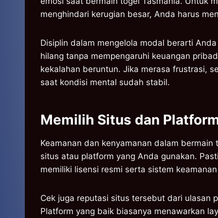
emosi saat bermain togel Tasmania. Untuk 
menghindari kerugian besar, Anda harus me
Disiplin dalam mengelola modal berarti And
hilang tanpa mempengaruhi keuangan pribadi
kekalahan beruntun. Jika merasa frustrasi, 
saat kondisi mental sudah stabil.
Memilih Situs dan Platfor
Keamanan dan kenyamanan dalam bermain to
situs atau platform yang Anda gunakan. Past
memiliki lisensi resmi serta sistem keamanan
Cek juga reputasi situs tersebut dari ulasan
Platform yang baik biasanya menawarkan lay