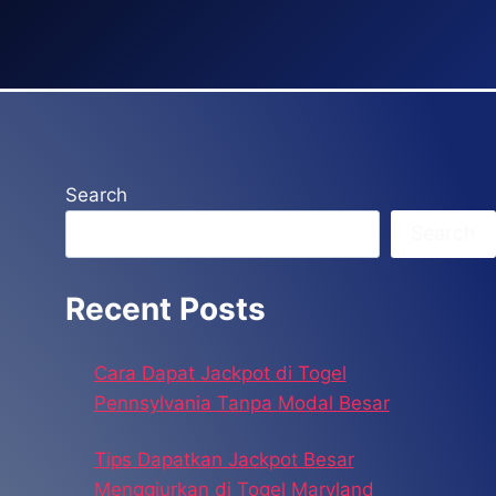
Search
Search
Recent Posts
Cara Dapat Jackpot di Togel
Pennsylvania Tanpa Modal Besar
Tips Dapatkan Jackpot Besar
Menggiurkan di Togel Maryland